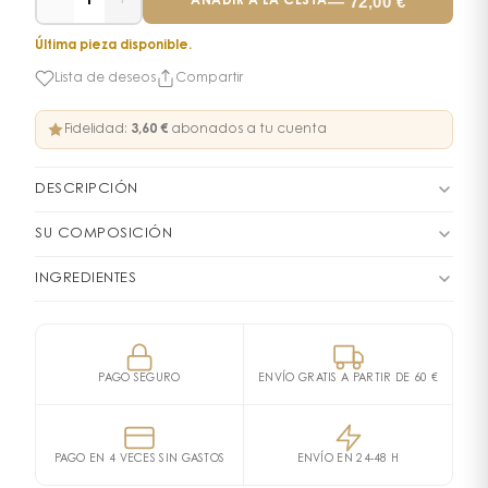
−
+
—
72,00
€
1
AÑADIR A LA CESTA
Última pieza disponible.
Lista de deseos
Compartir
Fidelidad:
3,60 €
abonados a tu cuenta
DESCRIPCIÓN
Boss Bottled Absolu : la esencia
SU COMPOSICIÓN
de una masculinidad intemporal
FAMILIA OLFATIVA
Amaderado Aromático
INGREDIENTES
INGREDIENTES: ALCOHOL DENAT., PARFUM/FRAGRANCE,
Entre los perfumes masculinos que han marcado
PIRÁMIDE OLFATIVA
AQUA/WATER/EAU, BENZYL BENZOATE, LIMONENE,
durablemente el universo de la perfumería de lujo,
Notas de salida
COUMARIN, CITRONELLOL, LINALOOL, CITRAL,
Boss Bottled Absolu
ocupa un lugar especial.
PAGO SEGURO
ENVÍO GRATIS A PARTIR DE 60 €
EUGENOL, GERANIOL, ISOEUGENOL.
Expresión moderna de la elegancia masculina según
Manzana
Ciruela
Bergamota
Hugo Boss, esta fragancia afirma un estilo
Notas de corazón
carismático, equilibrando potencia y sofisticación.
Canela
Madera de Cachemira
PAGO EN 4 VECES SIN GASTOS
ENVÍO EN 24-48 H
Concebido para el hombre seguro de sí mismo, que
Notas de fondo