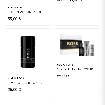
hombres en su dinámico día a día gracias a una
HUGO BOSS
estela refinada y poderosa, enriqueciendo una gama
BOSS IN MOTION
EAU DE TOILETTE
emblemática junto al legendario
Boss Bottled Eau de
55,00 €
Toilette
.
La composición olfativa de Boss
Bottled Absolu
Concebido para seducir a los amantes de los
perfumes sensuales y elegantes, Boss Bottled Absolu
se basa en una arquitectura olfativa construida
HUGO BOSS
alrededor de contrastes perfectamente orquestados:
COFFRET PARFUM
BOSS BOTTLED PARFUM
frescura frutal, especias cálidas y profundidad
85,00 €
amaderada.
HUGO BOSS
BOSS BOTTLED BEYOND DÉODORANT STICK
DESODORANTE STICK
Las notas de salida: un inicio luminoso y frutal
25,00 €
Desde la apertura, la célebre nota de manzana —
auténtica firma de la línea Boss Bottled— se despliega
con brillantez. Se acompaña de toques cítricos que