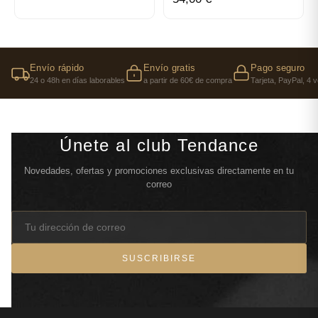
Una intensidad ideal para afirmar el estilo
propio
Boss Bottled Absolu se distingue por su capacidad de
ser potente sin resultar invasivo. Esta fineza
Envío rápido
Envío gratis
Pago seguro
24 o 48h en días laborables
a partir de 60€ de compra
Tarjeta, PayPal, 4 
controlada lo convierte en una elección ideal para
los hombres en busca de un perfume sofisticado,
adecuado tanto para las jornadas de trabajo como
para las ocasiones más elegantes.
Únete al club Tendance
Boss Bottled Absolu en el
Novedades, ofertas y promociones exclusivas directamente en tu
correo
corazón de la colección Boss
Esta versión Absolu enriquece una línea ya muy
completa, pensada para adaptarse a todos los
estilos y personalidades. Para una experiencia
SUSCRIBIRSE
completa, es posible descubrir elegantes estuches
como el
estuche Boss Bottled
, que reúnen a menudo
perfume y productos de cuidado a juego.