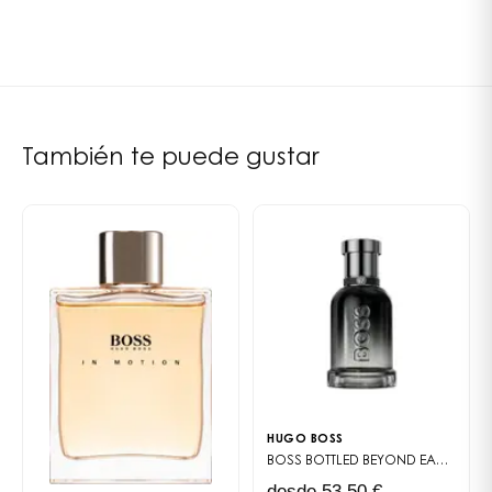
abraza plenamente sus ambiciones, este perfume
Sándalo
Almizcle
Cedro
Olivo
Bois Sec
encarna una intensidad asumida, conservando al
mismo tiempo el ADN icónico de la línea
de los
perfumes Boss Bottled
.
PERFUMISTA
AÑO DE CREACIÓN
Annick Menardo
2019
Una reinterpretación cálida de la firma Boss
También te puede gustar
Boss Bottled Absolu es una versión más rica y más
profunda del célebre jugo original. Su composición se
basa en una elevada concentración de esencias
nobles, creando un perfume amaderado-especiado
que bebe del calor envolvente de la canela y la
suavidad golosa de la manzana. El resultado: una
fragancia magnética, inmediatamente reconocible,
pero más intensa, más afirmada.
Una fragancia pensada para el hombre
moderno
Hugo Boss propone aquí una visión renovada de la
HUGO BOSS
BOSS BOTTLED BEYOND
EAU DE PARFUM
masculinidad: un equilibrio sutil entre fuerza y
desde 53,50 €
sensibilidad. Boss Bottled Absolu acompaña a los