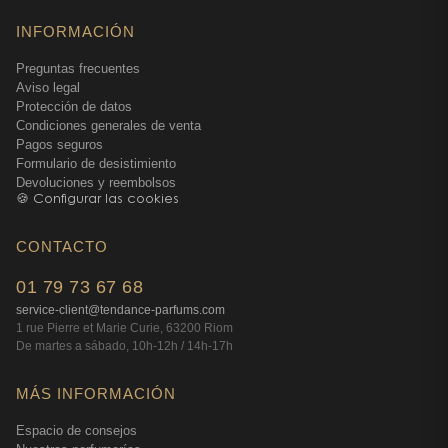
Variaciones perfumadas para todos los
INFORMACIÓN
gustos
La colección Boss Bottled se amplía con
Preguntas frecuentes
Aviso legal
interpretaciones variadas, desde versiones más
Protección de datos
frescas hasta declinaciones intensamente
Condiciones generales de venta
amaderadas. Entre ellas, se encuentra
Boss Bottled
Pagos seguros
Bold Citrus
, que destaca la vitalidad de los cítricos, o
Formulario de desistimiento
Devoluciones y reembolsos
bien
Boss Bottled Parfum
, cuya profundidad oscura y
🍪 Configurar las cookies
elegante ofrece una alternativa más intensa.
Una firma olfativa reconocible al instante
CONTACTO
Incluso dentro de esta diversidad, Boss Bottled Absolu
01 79 73 67 68
preserva el carácter original de la línea: esa mezcla
service-client@tendance-parfums.com
icónica de manzana, especias y madera que seduce
1 rue Pierre et Marie Curie, 63200 Riom
a generaciones de hombres. Su modernidad
De martes a sábado, 10h-12h / 14h-17h
controlada lo hace accesible, conservando al mismo
tiempo un encanto intemporal.
MÁS INFORMACIÓN
Un frasco símbolo de elegancia y carácter
Espacio de consejos