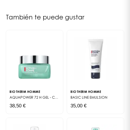
COUMARIN • CITRONELLOL • PARFUM (F.I.L. C171635/1)
También te puede gustar
BIOTHERM HOMME
BIOTHERM HOMME
AQUAPOWER 72 H
GEL - CRÈME GLACIAL
BASIC LINE
EMULSION
38,50 €
35,00 €