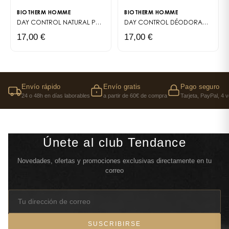
BIOTHERM HOMME
BIOTHERM HOMME
DAY CONTROL NATURAL PROTECT DÉODORANT
DÉODORANT SOIN
DAY CONTROL DÉODORANT STICK
17,00 €
17,00 €
Envío rápido
Envío gratis
Pago seguro
24 o 48h en días laborables
a partir de 60€ de compra
Tarjeta, PayPal, 4 
Únete al club Tendance
Novedades, ofertas y promociones exclusivas directamente en tu
correo
SUSCRIBIRSE