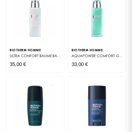
BIOTHERM HOMME
BIOTHERM HOMME
ULTRA CONFORT BAUME
BAUME APRÈS-RASAGE POUR HOMME
AQUAPOWER COMFORT GEL
PEAU
35,00 €
33,00 €