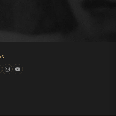
ctar de Miel Abeille Royale, un
de firmeza
iel Abeille Royale de Guerlain optimiza la eficacia de su
Al mismo tiempo, estimula también la reparación de su
rientes esenciales. De este modo, su rostro queda como
interior. Su epidermis parece inmediatamente más
 luminosa.
yale de Guerlain
OS
tiva derivada del poder reparador de los productos de
nte gelificada que combina eficacia y suavidad.
, la primera loción activa Guerlain derivada del
eparador de los productos de la abeja*.
 del ritual de cuidado Abeille Royale. Como un auténtico
ibuye a estimular la autorreparación de la piel y la