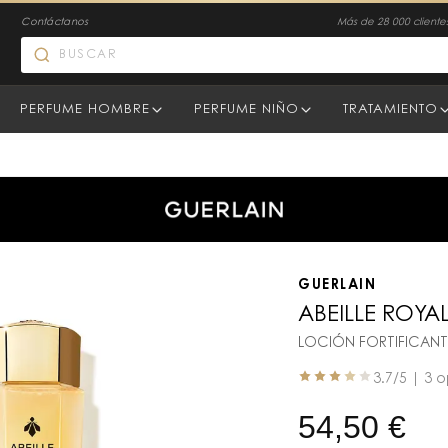
Contáctanos
Más de 28 000 clientes
PERFUME HOMBRE
PERFUME NIÑO
TRATAMIENTO
GUERLAIN
ABEILLE ROYA
LOCIÓN FORTIFICANT
3.7
/5 |
3 o
54,50
€