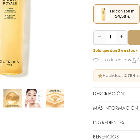
Flacon 150 ml
54,50
€
−
+
1
Solo quedan 2 en stock.
Lista de deseos
C
Fidelidad:
2,75 €
a
DESCRIPCIÓN
25 veces más concent
MÁS INFORMACIÓN
La Loción Fortificante
factores de estrés y 
¿Cómo utiliza
INGREDIENTES
Diseñada para todo tip
Primer paso esencial 
Aviso: las listas de 
piel para devolverle 
BENEFICIOS