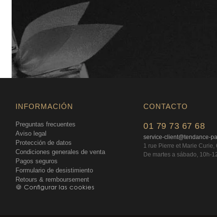
INFORMACIÓN
CONTACTO
Preguntas frecuentes
01 79 73 67 68
Aviso legal
service-client@tendance-p
Protección de datos
1 rue Pierre et Marie Curie
Condiciones generales de venta
De martes a sábado, 10h-1
Pagos seguros
Formulario de desistimiento
Retours & remboursement
🍪 Configurar las cookies