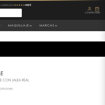
4.8/5
 satisfechos
★★★★★
CUENTA
CESTA
MAQUILLAJE
MARCAS
LE
E CON JALEA REAL
piniones