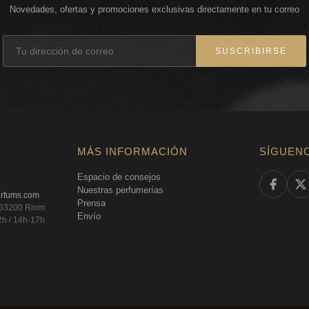
La Lotion Ne
Novedades, ofertas y promociones exclusivas directamente en tu correo
potenciador 
SUSCRIBIRSE
La Lotion Nectar de M
ritual de cuidados. 
piel y le aporta nut
potenciado desde el 
firme, más lisa y más
La Lotion Abeille Ro
MÁS INFORMACIÓN
SÍGUEN
Firmeza, Alisado
Espacio de consejos
La primera loción ac
Nuestras perfumerías
arfums.com
Prensa
la abeja Guerlain.*
, 63200 Riom
Envío
2h / 14h-17h
Una textura ligerame
Lotion Nectar de Miel
excepcional poder r
Optimiza la eficacia
néctar de miel, contr