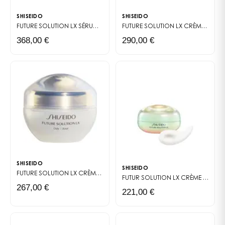
TRIETHYLHEXANOATE,CITRUS DEPRESSA EXTRAIT
SHISEIDO
SHISEIDO
D'ÉCORCE,CITRUS JUNOS EXTRAIT DE FRUIT,SALVIA
FUTURE SOLUTION LX
SÉRUM ÉCLAT ULTIME
FUTURE SOLUTION LX CRÈME RÉGÉNÉRANTE CONTOUR YEUX & LÈVRES
OFFICINALIS (SAUGE)
368,00 €
290,00 €
OIL,METHICONE,BHT,TETRADECENE,TOCOPHEROL,
SHISEIDO
SHISEIDO
FUTURE SOLUTION LX
CRÈME PROTECTION TOTALE SPF20
FUTUR SOLUTION LX
CRÈME CONTOUR YEUX ÉCLAT ULTIME ENMEI
267,00 €
221,00 €