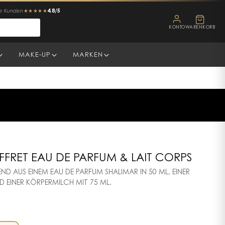
4.8/5
ne Kunden
★★★★★
KONTO
WARENKORB
MAKE-UP
MARKEN
FRET EAU DE PARFUM & LAIT CORPS
ND AUS EINEM EAU DE PARFUM SHALIMAR IN 50 ML, EINER
D EINER KÖRPERMILCH MIT 75 ML.