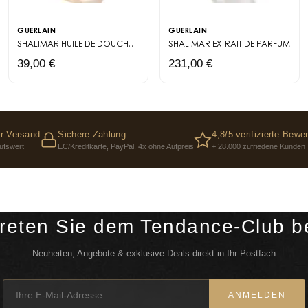
5) • CI 14700 (RED 4) 
GUERLAIN
GUERLAIN
SHALIMAR HUILE DE DOUCHE
HUILE SOYEUSE POUR LA DOUCHE
SHALIMAR
EXTRAIT DE PARFUM
39,00 €
231,00 €
r Versand
Sichere Zahlung
4,8/5 verifizierte Bewe
ufswert
EC/Kreditkarte, PayPal, 4x ohne Aufpreis
+ 28.000 zufriedene Kunden
reten Sie dem Tendance-Club b
Neuheiten, Angebote & exklusive Deals direkt in Ihr Postfach
ANMELDEN