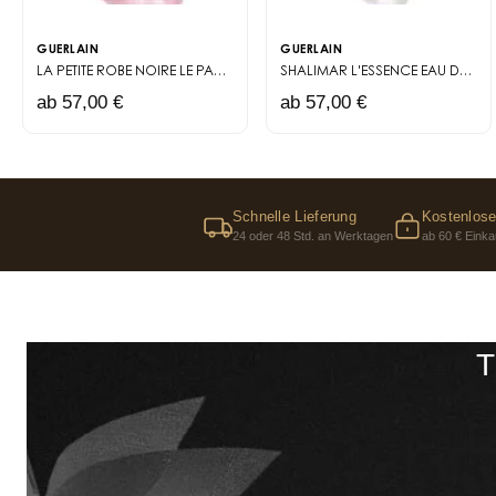
GUERLAIN
GUERLAIN
LA PETITE ROBE NOIRE
LE PARFUM
SHALIMAR L'ESSENCE
EAU DE PARFUM INTENSE
ab 57,00 €
ab 57,00 €
Schnelle Lieferung
Kostenlose
24 oder 48 Std. an Werktagen
ab 60 € Einka
T