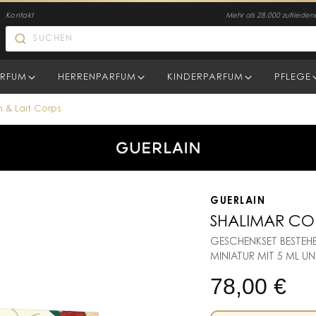
Kontakt
Mehr als 28.000 zufriede
RFUM
HERRENPARFUM
KINDERPARFUM
PFLEGE
 & Lait Corps
GUERLAIN
SHALIMAR COF
GESCHENKSET BESTEHE
MINIATUR MIT 5 ML UN
78,00
€