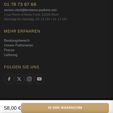
01 79 73 67 68
service-client@tendance-parfums.com
1 rue Pierre et Marie Curie, 63200 Riom
Dienstag bis Samstag, 10–12 Uhr / 14–17 Uhr
MEHR ERFAHREN
Beratungsbereich
Unsere Parfümerien
Presse
Lieferung
FOLGEN SIE UNS
©
2026
Tendance Parfums —
Alle Rechte vorbehalten
·
Online-
58,00
€
IN DEN WARENKORB
Deutsch
Parfümerie seit 2009
·