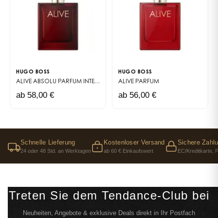
HUGO BOSS
HUGO BOSS
ALIVE ABSOLU
PARFUM INTENSE
ALIVE
PARFUM
ab 58,00 €
ab 56,00 €
Schnelle Lieferung
Kostenloser Versand
Sichere Zahl
24 oder 48 Std. an Werktagen
ab 60 € Einkaufswert
EC/Kreditkarte, 
Treten Sie dem Tendance-Club bei
Neuheiten, Angebote & exklusive Deals direkt in Ihr Postfach