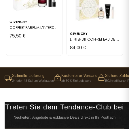
GIVENCHY
COFFRET PARFUM
L'INTERDIT ROUGE
GIVENCHY
75,50 €
L'INTERDIT COFFRET EAU DE PARFUM
84,00 €
Schnelle Lieferung
Kostenloser Versand
Sichere Zahl
24 oder 48 Std. an Werktagen
ab 60 € Einkaufswert
EC/Kreditkarte, 
Treten Sie dem Tendance-Club bei
Neuheiten, Angebote & exklusive Deals direkt in Ihr Postfach