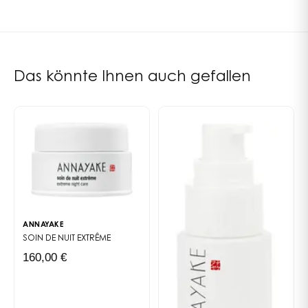
Bambus-Saftextrakt: Reich an Silizium verbessert er die
ACID, BAMBUSA VULGARIS SAP EXTRACT,
regenerierenden Eigenschaften der Zellen.
PHYLLOSTACHYS PUBESCENS SHOOT BARK EXTRACT,
Bambus-Rindenextrakt: Ermöglicht es der Epidermis,
ETHYLHEXYLGLYCERIN NY41850/00A
ihre natürliche Elastizität zu erhalten, indem er die
Synthese von Hyaluronsäure und Kollagen durch die
Das könnte Ihnen auch gefallen
Fibroblasten stimuliert.
Schneelotusextrakt: Diese asiatische Heilpflanze sorgt
für eine perfekte Sauerstoffversorgung der Zellen und
eliminiert gleichzeitig die in der Epidermis
angesammelten Toxine.
Ergebnisse: Sichtbar revitalisiert wirkt die Haut
strahlender und der Teint ist perfekt vereinheitlicht.
Ohne Mineralöle - Ohne Silikone - Ohne Parabene
ANNAYAKE
SOIN DE NUIT EXTRÊME
160,00 €