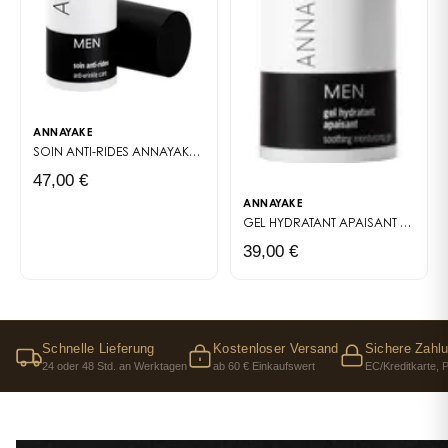
ANNAYAKE
SOIN ANTI-RIDES
ANNAYAKE MEN
47,00 €
ANNAYAKE
GEL HYDRATANT APAISANT
ANNAYA
39,00 €
Schnelle Lieferung
Kostenloser Versand
Sichere Zahl
24 oder 48 Std. an Werktagen
ab 60 € Einkaufswert
EC/Kreditkarte, 