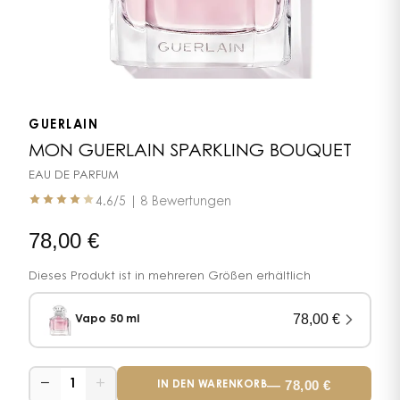
GUERLAIN
MON GUERLAIN SPARKLING BOUQUET
EAU DE PARFUM
4.6
/5 |
8 Bewertungen
78,00
€
Dieses Produkt ist in mehreren Größen erhältlich
78,00
€
Vapo 50 ml
−
+
—
78,00
€
1
IN DEN WARENKORB