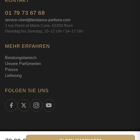
KONTAKT
01 79 73 67 68
service-client@tendance-parfums.com
1 rue Pierre et Marie Curie, 63200 Riom
Dienstag bis Samstag, 10–12 Uhr / 14–17 Uhr
MEHR ERFAHREN
Beratungsbereich
Unsere Parfümerien
Presse
Lieferung
FOLGEN SIE UNS
©
2026
Tendance Parfums —
Alle Rechte vorbehalten
·
Online-