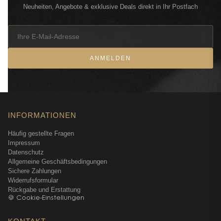
Neuheiten, Angebote & exklusive Deals direkt in Ihr Postfach
Um das Parfum Mon Guerlain Sparkling Bouquet zu
präsentieren, setzt die Marke Guerlain erneut auf ihren
ikonischen Quadrilobé-Flakon. Von Gabriel Guerlain
im Jahr 1908 entworfen und ursprünglich von der
ANMELDEN
Maison Baccarat hergestellt, ist er ein großer Klassiker
des Hauses. Hier, für diese olfaktorische Variation,
bekommt er eine neue, schillernde Roséfarbe. Ebenso
schmückt sich sein Hals mit einem funkelnden
Schmuckstück. Die Kraft seiner gespannten Linien trifft
INFORMATIONEN
auf die Sinnlichkeit der Kurven und symbolisiert so eine
Häufig gestellte Fragen
starke, freie und sinnliche Weiblichkeit. Sowohl
Impressum
ästhetisch als auch olfaktorisch ist Mon Guerlain
Datenschutz
Sparkling Bouquet ganz der Frau gewidmet, die er
Allgemeine Geschäftsbedingungen
repräsentiert – der Frau von heute!
Sichere Zahlungen
Widerrufsformular
Rückgabe und Erstattung
🍪 Cookie-Einstellungen