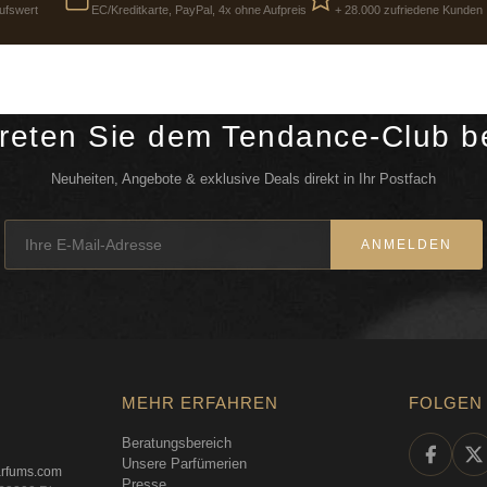
ufswert
EC/Kreditkarte, PayPal, 4x ohne Aufpreis
+ 28.000 zufriedene Kunden
reten Sie dem Tendance-Club b
Neuheiten, Angebote & exklusive Deals direkt in Ihr Postfach
ANMELDEN
MEHR ERFAHREN
FOLGEN 
Beratungsbereich
Unsere Parfümerien
arfums.com
Presse