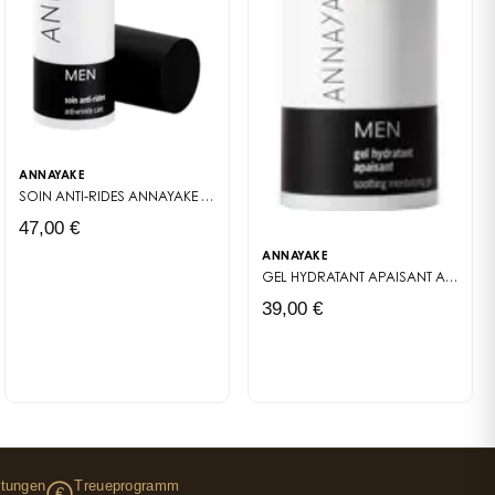
MULÉE POUR AMÉLIORER LA FERMETÉ, L'ÉLASTICITÉ ET L'ÉCLAT DE LA PEAU M
ANNAYAKE
SOIN ANTI-RIDES
ANNAYAKE MEN
47,00 €
ANNAYAKE
GEL HYDRATANT APAISANT
ANNAYAKE MEN
39,00 €
rtungen
Treueprogramm
€