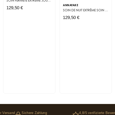
SOIN FERMETÉ EXTRÊME JOUR
CRÈME DE JOUR RAFFERMISSANTE 50 ML FOR
ANNAYAKE
129,50 €
SOIN DE NUIT EXTRÊME
SOIN DE NUIT HAUTE TECHNOLOGIE : FERMETÉ ET ÉCLAT PENDANT LE PIC DE RÉGÉNÉRATION CELLULAIRE.
129,50 €
r Versand
Sichere Zahlung
4,8/5 verifizierte Bewe