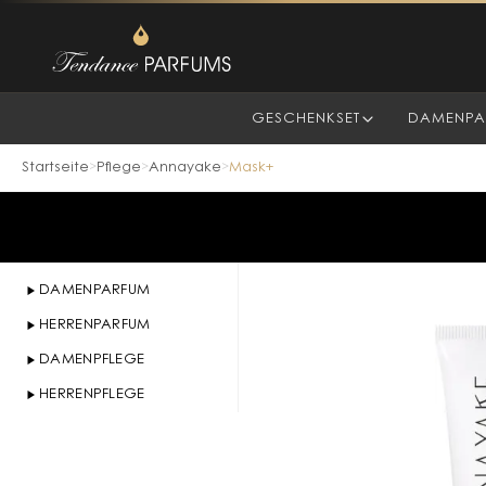
GESCHENKSET
DAMENPA
Startseite
Pflege
Annayake
Mask+
>
>
>
DAMENPARFUM
HERRENPARFUM
DAMENPFLEGE
HERRENPFLEGE