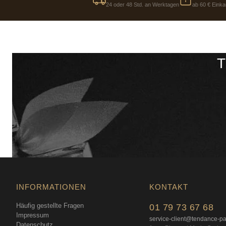
24 oder 48 Std. an Werktagen
ab 60 € Einka
T
INFORMATIONEN
KONTAKT
Häufig gestellte Fragen
01 79 73 67 68
Impressum
service-client@tendance-p
Datenschutz