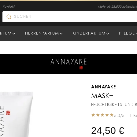
Kontakt
Mehr als 28.000 zufriede
RFUM
HERRENPARFUM
KINDERPARFUM
PFLEGE
ANNAYAKE
MASK+
FEUCHTIGKEITS- UND
5.0
/5 |
1 B
24,50
€