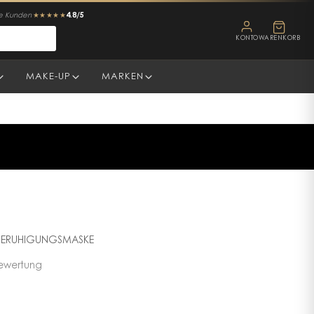
4.8/5
ne Kunden
★★★★★
KONTO
WARENKORB
MAKE-UP
MARKEN
 BERUHIGUNGSMASKE
ewertung