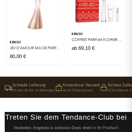
KENZO
COFFRET PARFUM
FLOWER BY KENZO
KENZO
ab 69,10 €
JEU D'AMOUR
EAU DE PARFUM
80,00 €
Schnelle Lieferung
Kostenloser Versand
Sichere Zahl
24 oder 48 Std. an Werktagen
ab 60 € Einkaufswert
EC/Kreditkarte, 
Treten Sie dem Tendance-Club bei
Neuheiten, Angebote & exklusive Deals direkt in Ihr Postfach