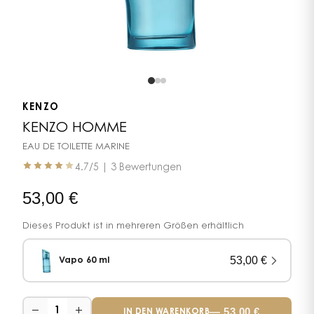
KENZO
KENZO HOMME
EAU DE TOILETTE MARINE
4.7
/5 |
3 Bewertungen
53,00
€
Dieses Produkt ist in mehreren Größen erhältlich
53,00
€
Vapo 60 ml
−
+
—
53,00
€
1
IN DEN WARENKORB