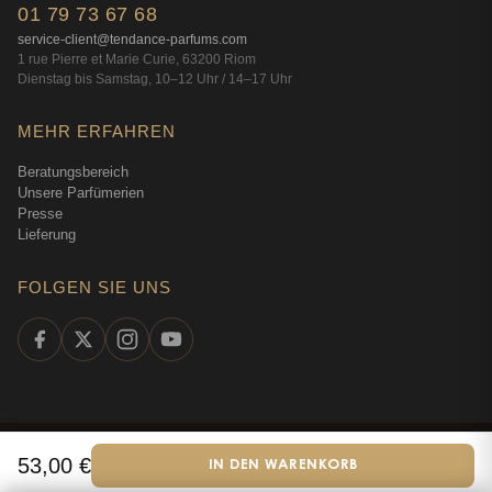
01 79 73 67 68
service-client@tendance-parfums.com
1 rue Pierre et Marie Curie, 63200 Riom
Dienstag bis Samstag, 10–12 Uhr / 14–17 Uhr
MEHR ERFAHREN
Beratungsbereich
Unsere Parfümerien
Presse
Lieferung
FOLGEN SIE UNS
©
2026
Tendance Parfums —
Alle Rechte vorbehalten
·
Online-
53,00
€
IN DEN WARENKORB
Deutsch
Parfümerie seit 2009
·