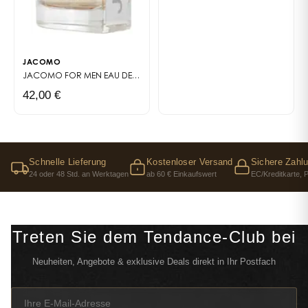
JACOMO
JACOMO FOR MEN
EAU DE TOILETTE
42,00 €
Schnelle Lieferung
Kostenloser Versand
Sichere Zahl
24 oder 48 Std. an Werktagen
ab 60 € Einkaufswert
EC/Kreditkarte, 
Treten Sie dem Tendance-Club bei
Neuheiten, Angebote & exklusive Deals direkt in Ihr Postfach