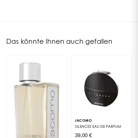
Tonkabohne
Amber
Vetiver
PARFÜMEUR
ERSCHEINUNGSJAHR
Mathilde Bijaoui
2007
Das könnte Ihnen auch gefallen
JACOMO
SILENCES
EAU DE PARFUM
39,00 €