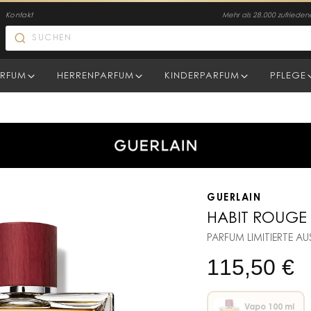
Kontakt
Mehr als 28.000 zufriede
RFUM
HERRENPARFUM
KINDERPARFUM
PFLEGE
GUERLAIN
HABIT ROUGE S
PARFUM LIMITIERTE A
115,50
€
Vapo 100 ml