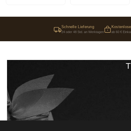
Schnelle Lieferung
Kostenlose
24 oder 48 Std. an Werktagen
ab 60 € Einka
T