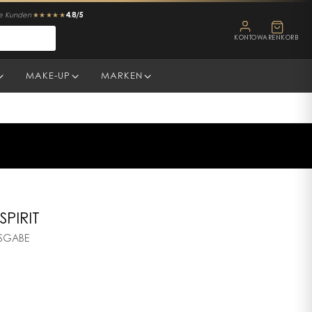
4.8/5
ne Kunden
★★★★★
KONTO
WARENKORB
MAKE-UP
MARKEN
PIRIT
USGABE