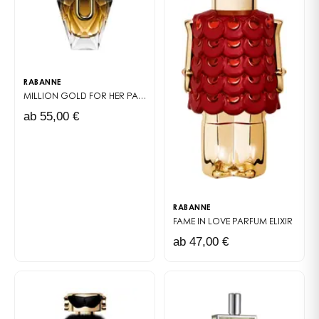
seinem Geist stellt der Namenswechsel zu Rabanne
einen entscheidenden Moment für das Haus dar,
während es ein Jahrzehnt außergewöhnlichen
Wachstums feiert und sich einer neuen Zukunft
zuwendet, die Mode und Beauty unter einer einzigen
RABANNE
Signatur vereint. Direkt inspiriert von Calandre, dem
MILLION GOLD FOR HER
PARFUM
ersten Duft des Hauses aus dem Jahr 1969, schöpft die
ab 55,00 €
neue originale Typografie aus dem Archiv des Hauses.
RABANNE
FAME IN LOVE
PARFUM ELIXIR
ab 47,00 €