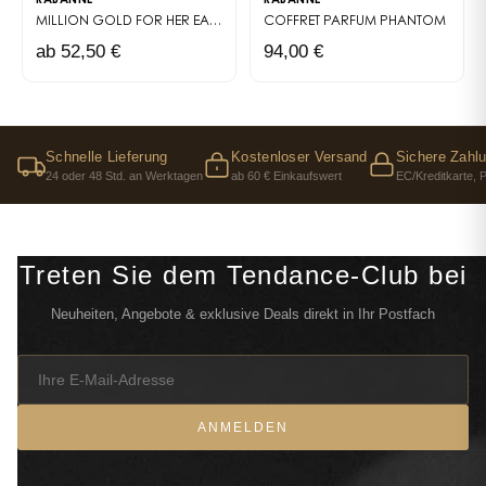
RABANNE
RABANNE
MILLION GOLD FOR HER
EAU DE PARFUM
COFFRET PARFUM
PHANTOM
ab 52,50 €
94,00 €
Schnelle Lieferung
Kostenloser Versand
Sichere Zahl
24 oder 48 Std. an Werktagen
ab 60 € Einkaufswert
EC/Kreditkarte, 
Treten Sie dem Tendance-Club bei
Neuheiten, Angebote & exklusive Deals direkt in Ihr Postfach
ANMELDEN