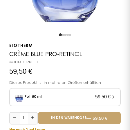
BIOTHERM
CRÈME BLUE PRO-RETINOL
MULTI-CORRECT
59,50
€
Dieses Produkt ist in mehreren Größen erhältlich
59,50
€
Pot 50 ml
−
+
—
59,50
€
1
IN DEN WARENKORB
Nur noch 2 auf Lager.