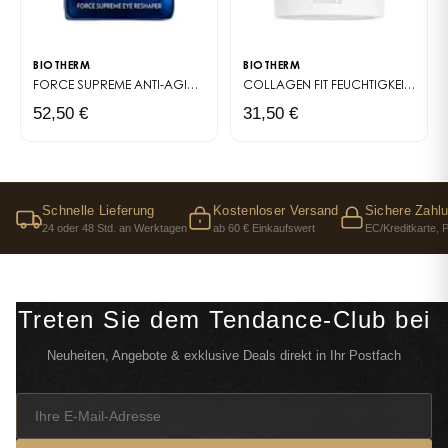
BIOTHERM
BIOTHERM
FORCE SUPREME
ANTI-AGING-AUGENSERUM FÜR MÄNNER
COLLAGEN FIT
FEUCHTIGKEITSSPENDENDE UND STRAFFENDE KÖRPERCREME
52,50 €
31,50 €
Schnelle Lieferung
Kostenloser Versand
Sichere Zahl
24 oder 48 Std. an Werktagen
ab 60 € Einkaufswert
EC/Kreditkarte, 
Treten Sie dem Tendance-Club bei
Neuheiten, Angebote & exklusive Deals direkt in Ihr Postfach