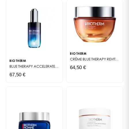
BIOTHERM
CRÈME BLUE THERAPY REVITALIZE DAY
BIOTHERM
64,50 €
BLUE THERAPY ACCELERATED
REPARIERENDES ANTI-AGING-SERUM
67,50 €