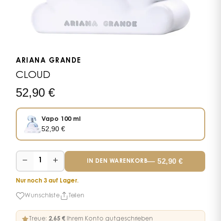
ARIANA GRANDE
CLOUD
52,90
€
Vapo 100 ml
52,90
€
−
+
—
52,90
€
1
IN DEN WARENKORB
Nur noch 3 auf Lager.
Wunschliste
Teilen
Treue:
2,65 €
Ihrem Konto gutgeschrieben