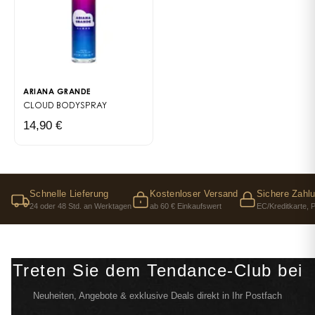
ARIANA GRANDE
CLOUD BODYSPRAY
14,90 €
Schnelle Lieferung
Kostenloser Versand
Sichere Zahl
24 oder 48 Std. an Werktagen
ab 60 € Einkaufswert
EC/Kreditkarte, 
Treten Sie dem Tendance-Club bei
Neuheiten, Angebote & exklusive Deals direkt in Ihr Postfach