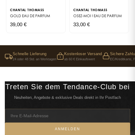
CHANTAL THOMASS
CHANTAL THOMASS
GOLD
EAU DE PARFUM
OSEZ-MOI !
EAU DE PARFUM
39,00 €
33,00 €
Schnelle Lieferung
Kostenloser Versand
Sichere Zahl
24 oder 48 Std. an Werktagen
ab 60 € Einkaufswert
EC/Kreditkarte, 
Treten Sie dem Tendance-Club bei
Neuheiten, Angebote & exklusive Deals direkt in Ihr Postfach
ANMELDEN