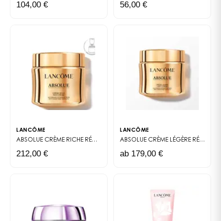
104,00 €
56,00 €
FÜR WEN?
Unter ophthalmologischer Kontrolle getestet, ist Bi-
Facil Clean & Care für empfindliche Augen und
Kontaktlinsenträger geeignet.
TEXTUR
Zweiphasige, nicht klebende Textur mit nicht fettigem
Finish.
Lancôme die französische Marke des Glücks seit 1935.
GOOD FOR YOU*
LANCÔME
LANCÔME
Formeln, die zu mindestens 90% aus Inhaltsstoffen
ABSOLUE CRÈME RICHE
RÉGÉNÉRANTE
ABSOLUE
CRÈME LÉGÈRE RÉGÉNÉRATRICE
natürlichen Ursprungs bestehen
212,00 €
ab 179,00 €
GOOD FOR A BETTER PLANET**
Umweltfreundlich gestaltete Verpackungen und/oder
verantwortungsvolle Beschaffung der Inhaltsstoffe
*Gut für Sie
**Gute Maßnahmen für eine bessere Pflege des