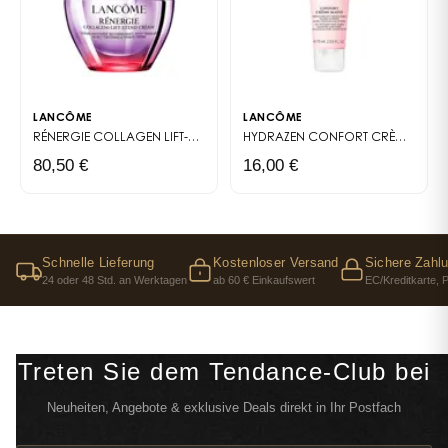
Planeten
LANCÔME
LANCÔME
RÉNERGIE COLLAGEN LIFT-XTEND CRÈME RAFFERMISSANTE
HYDRAZEN
CONFORT CRÈME MAINS
CRÈME RAFFE
80,50 €
16,00 €
Schnelle Lieferung
Kostenloser Versand
Sichere Zahl
24 oder 48 Std. an Werktagen
ab 60 € Einkaufswert
EC/Kreditkarte, 
Treten Sie dem Tendance-Club bei
Neuheiten, Angebote & exklusive Deals direkt in Ihr Postfach