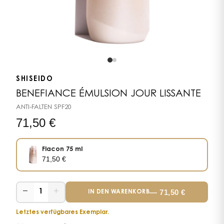
SHISEIDO
BENEFIANCE ÉMULSION JOUR LISSANTE
ANTI-FALTEN SPF20
71,50
€
Flacon 75 ml
71,50
€
−
+
—
71,50
€
1
IN DEN WARENKORB
Letztes verfügbares Exemplar.