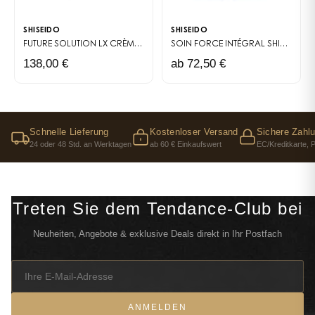
SHISEIDO
SHISEIDO
FUTURE SOLUTION LX CRÈME YEUX ET LÈVRES RÉGÉNÉRANTE
SOIN FORCE INTÉGRAL
UNE CRÈME I
SHISEIDO MEN
138,00 €
ab 72,50 €
Schnelle Lieferung
Kostenloser Versand
Sichere Zahl
24 oder 48 Std. an Werktagen
ab 60 € Einkaufswert
EC/Kreditkarte, 
Treten Sie dem Tendance-Club bei
Neuheiten, Angebote & exklusive Deals direkt in Ihr Postfach
ANMELDEN