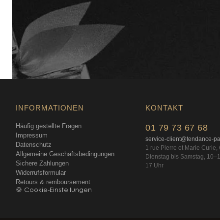
INFORMATIONEN
KONTAKT
Häufig gestellte Fragen
01 79 73 67 68
Impressum
service-client@tendance-p
Datenschutz
1 rue Pierre et Marie Curie
Allgemeine Geschäftsbedingungen
Dienstag bis Samstag, 10–1
Sichere Zahlungen
17 Uhr
Widerrufsformular
Retours & remboursement
🍪 Cookie-Einstellungen