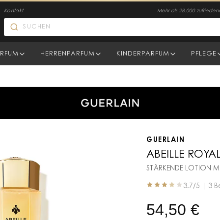
Kontakt
Mehr als 28.000 zufriede
RFUM
HERRENPARFUM
KINDERPARFUM
PFLEGE
GUERLAIN
ABEILLE ROYA
STÄRKENDE LOTION MI
3.7
/5 |
3 B
54,50
€