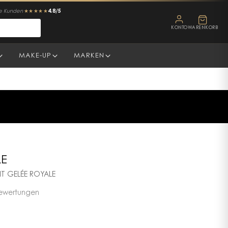
4.8/5
ne Kunden
★★★★★
KONTO
WARENKORB
MAKE-UP
MARKEN
LE
T GELÉE ROYALE
ewertungen