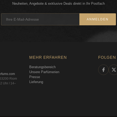
Neuheiten, Angebote & exklusive Deals direkt in Ihr Postfach
anderen Cremes Abeil
Die Lotion Ne
ANMELDEN
Festigkeits-B
Die Lotion Nectar de 
Wirksamkeit Ihres Pfle
Regeneration Ihrer Ha
Gesicht wirkt dadurc
MEHR ERFAHREN
FOLGEN 
sofort straffer, glatt
Beratungsbereich
Die Lotion Abeille R
Unsere Parfümerien
arfums.com
Festigkeit, Glättend
Presse
, 63200 Riom
Lieferung
2 Uhr / 14–
Die erste aktive Loti
Guerlain.*
Eine leicht gelierte 
Lotion Nectar de Miel
außergewöhnlichen r