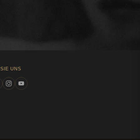
le Royale gewissermaßen vervielfacht!
ctar de Miel Abeille Royale, ein
ooster
Miel Abeille Royale von Guerlain optimiert die
gerituals. Gleichzeitig stimuliert sie auch die
ut und versorgt sie mit essenziellen Nährstoffen. Ihr
h wie von innen heraus gestärkt. Die Oberhaut erscheint
SIE UNS
er und leuchtender.
oyale von Guerlain
on aus der reparierenden Kraft der Bienenprodukte von
Textur, die Wirksamkeit und Geschmeidigkeit vereint.
, die erste aktive Lotion von Guerlain aus der
egenerierenden Kraft der Bienenprodukte*.