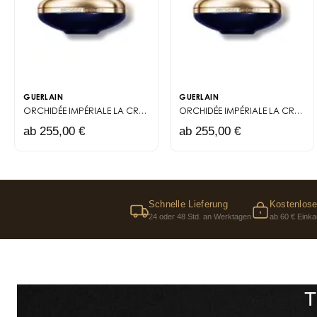
GUERLAIN
GUERLAIN
ORCHIDÉE IMPÉRIALE
LA CRÈME RICHE DE LONGÉVITÉ
ORCHIDÉE IMPÉRIALE
LA CRÈME DE LONGÉVITÉ
ab 255,00 €
ab 255,00 €
Schnelle Lieferung
Kostenlose
24 oder 48 Std. an Werktagen
ab 60 € Einka
T