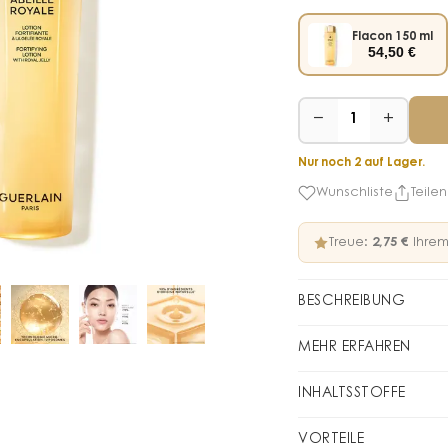
Flacon 150 ml
54,50
€
−
+
1
Nur noch 2 auf Lager.
Wunschliste
Teilen
Treue:
2,75 €
Ihrem
BESCHREIBUNG
25-mal konzentrierter
MEHR ERFAHREN
Stärkende Lotion der
und der Umweltversch
Wie wendet m
INHALTSSTOFFE
Schönheit beeinträcht
Als erster wesentliche
Hinweis: Die Inhaltsst
Haut, ermöglicht sie 
VORTEILE