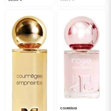
materializa-se logo nas notas de cabeça. Com efeito,
este jus começa com um acorde de água do mar, ao
mesmo tempo refrescante e levemente salgado.
Depois, como para nos transportar para uma ilha
paradisíaca, Wild Ocean desabrocha em torno de
um coração arenoso. A imagem é bela. Transporta-
nos para uma praia de areia branca, cujos grãos
aquecidos pelo sol são banhados pela frescura da
água. O fundo torna-se então mais complexo.
Composto de ambroxan, desprende um sopro
animal, salino, amadeirado e almiscarado
semelhante ao do âmbar cinzento, uma secreção do
cachalote libertada no coração do oceano e que
adquire o seu aroma definitivo ao sabor das ondas e
dos movimentos oceânicos.
Courrèges escolhe um frasco de
alcance universal
COURRÈGES