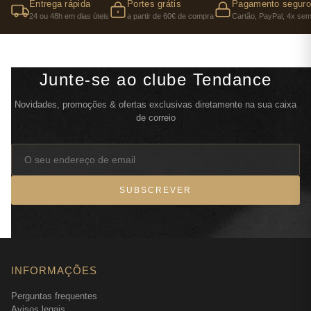
Entrega rápida
Portes grátis
Pagamento seguro
24 ou 48h em dias úteis
a partir de 60€ de compra
Cartão, PayPal, 4x sem
Junte-se ao clube Tendance
Novidades, promoções & ofertas exclusivas diretamente na sua caixa
de correio
SUBSCREVER
INFORMAÇÕES
Perguntas frequentes
Avisos legais