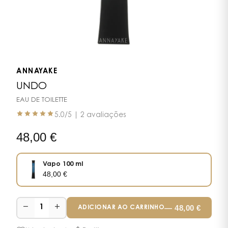
ANNAYAKE
UNDO
EAU DE TOILETTE
5.0
/5 |
2 avaliações
48,00
€
Vapo 100 ml
48,00
€
−
+
—
48,00
€
1
ADICIONAR AO CARRINHO