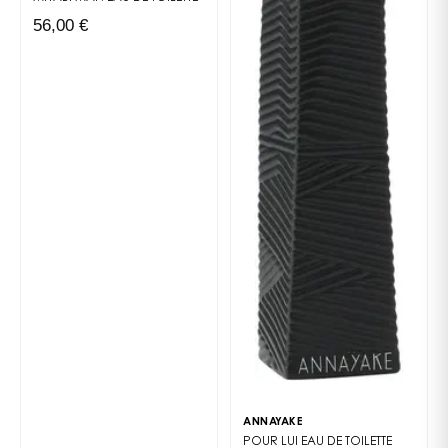
uma sensação imediata de pureza e energia.
56,00 €
Notas de coração:
um bouquet aromático de
lavanda, chá verde, coentro e noz-moscada, que
confere ao perfume toda a sua profundidade.
Notas de fundo:
uma sillage amadeirada e sensual
misturando tabaco, cedro, vetiver e almíscar
branco, símbolo de segurança e distinção.
O carácter do homem Undo
O homem que usa
Undo Annayake
é senhor do seu
estilo. Moderno sem ser extravagante, encarna a
confiança e a serenidade. O seu perfume traduz a
sua personalidade: fresca, autêntica e naturalmente
elegante. Dirige-se àqueles que procuram uma
fragrância capaz de evoluir com eles, da manhã até
à noite, com a mesma intensidade.
Porquê escolher o perfume
Undo
ANNAYAKE
POUR LUI
EAU DE TOILETTE