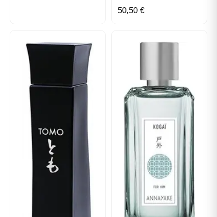
Annayake
?
50,50 €
Uma criação de destaque entre os
perfumes
para homem Annayake
Dentro da colecção masculina de Annayaké,
Undo
ocupa um lugar único. É uma fragrância que alia
dinamismo e serenidade, ideal para o homem
moderno em busca de equilíbrio. Encarna a
perfeição a filosofia da marca: o respeito pela
tradição japonesa aliado à elegância
contemporânea.
Um frasco com design minimalista e refinado
O frasco de
Undo Annayake
reflecte a estética
depurada que é cara à maison. A sua forma
alongada e a sua tonalidade azul-noite simbolizam
ao mesmo tempo a força e a tranquilidade. Cada
detalhe evoca o rigor e a sobriedade de um design
inspirado na arte japonesa.