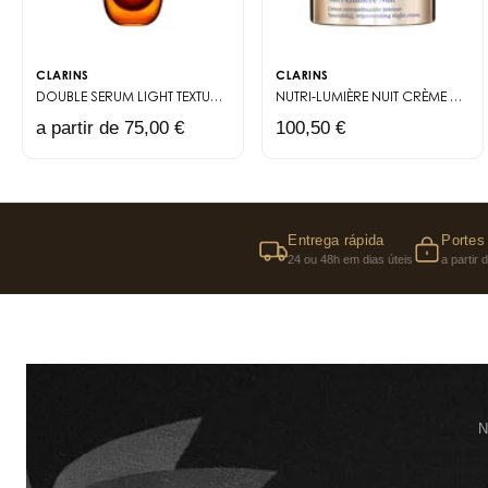
CLARINS
CLARINS
DOUBLE SERUM LIGHT TEXTURE
SÉRUM ANTI-ÂGE TEXTURE LÉGÈRE
NUTRI-LUMIÈRE NUIT
CRÈME RECONSTITUANTE INTENSE
a partir de 75,00 €
100,50 €
Entrega rápida
Portes 
24 ou 48h em dias úteis
a partir
N