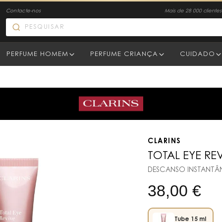
Contacte-nos
Mais de 28 000 clientes 
PERFUME HOMEM
PERFUME CRIANÇA
CUIDADO
CLARINS
TOTAL EYE RE
DESCANSO INSTANTÂ
38,00
€
Tube 15 ml