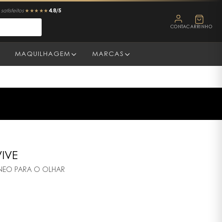
4.8/5
satisfeitos
★★★★★
CONTA
CARRINHO
MAQUILHAGEM
MARCAS
VIVE
NEO PARA O OLHAR