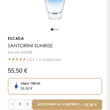
ESCADA
SANTORINI SUNRISE
EAU DE TOILETTE
5.0
/5 |
4 avaliações
55,50
€
Vapo 100 ml
55,50
€
−
+
—
55,50
€
1
ADICIONAR AO CARRINHO