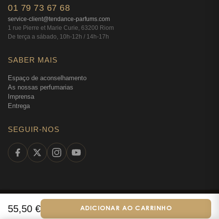
fragrância luminosa que fará brilhar cada instante do
01 79 73 67 68
seu verão.
service-client@tendance-parfums.com
1 rue Pierre et Marie Curie, 63200 Riom
De terça a sábado, 10h-12h / 14h-17h
SABER MAIS
Espaço de aconselhamento
As nossas perfumarias
Imprensa
Entrega
SEGUIR-NOS
©
2026
Tendance Parfums —
Todos os direitos reservados
·
Perfumaria
55,50
€
ADICIONAR AO CARRINHO
Português
online desde 2009
·