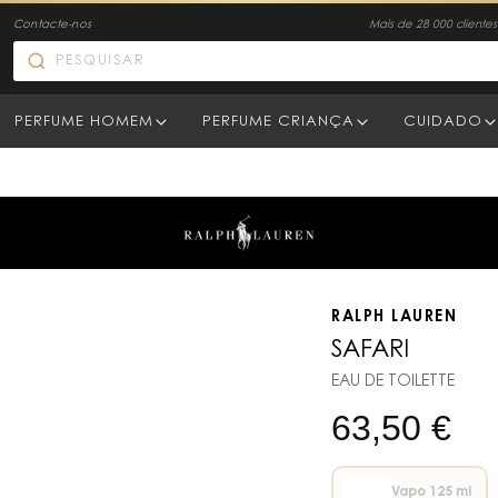
Contacte-nos
Mais de 28 000 clientes 
PERFUME HOMEM
PERFUME CRIANÇA
CUIDADO
RALPH LAUREN
SAFARI
EAU DE TOILETTE
63,50
€
Vapo 125 ml