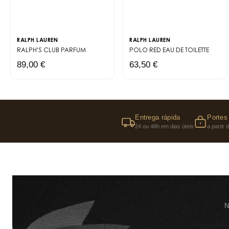
RALPH LAUREN
RALPH LAUREN
RALPH'S CLUB
PARFUM
POLO RED
EAU DE TOILETTE
89,00 €
63,50 €
Entrega rápida
Portes 
24 ou 48h em dias úteis
a partir
N