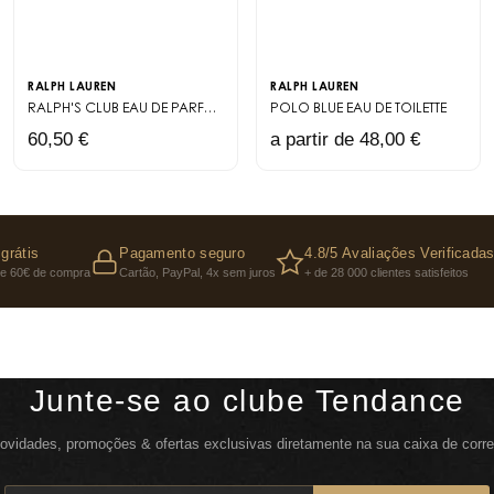
RALPH LAUREN
RALPH LAUREN
RALPH'S CLUB
EAU DE PARFUM
POLO BLUE
EAU DE TOILETTE
60,50 €
a partir de 48,00 €
grátis
Pagamento seguro
4.8/5 Avaliações Verificada
 de 60€ de compra
Cartão, PayPal, 4x sem juros
+ de 28 000 clientes satisfeitos
Junte-se ao clube Tendance
ovidades, promoções & ofertas exclusivas diretamente na sua caixa de corre