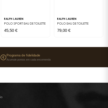
RALPH LAUREN
RALPH LAUREN
POLO SPORT
EAU DE TOILETTE
POLO
EAU DE TOILETTE
45,50 €
79,00 €
s
Programa de fidelidade
€
Acumule pontos em cada encomenda
io