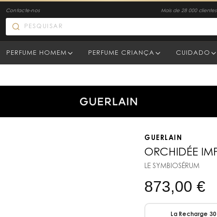
Contacte-nos
Mais de 28 000 clientes 
PERFUME HOMEM
PERFUME CRIANÇA
CUIDADO
GUERLAIN
ORCHIDÉE IMP
LE SYMBIOSÉRUM
873,00
€
La Recharge 30