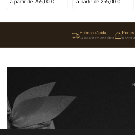
a partir de 255,00 €
a partir de 255,00 €
Entrega rápida
Portes 
24 ou 48h em dias úteis
a partir
N