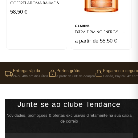
COFFRET AROMA
BAUME & BAIN TONIC
58,50 €
CLARINS
EXTRA-FIRMING ENERGY – CRÈME DE JOUR FERMETÉ & ÉCLAT (RECHARGE)
a partir de 55,50 €
Entrega rápida
Portes grátis
Pagamento seguro
24 ou 48h em dias úteis
a partir de 60€ de compra
Cartão, PayPal, 4x sem
Junte-se ao clube Tendance
Novidades, promoções & ofertas exclusivas diretamente na sua caixa
de correio