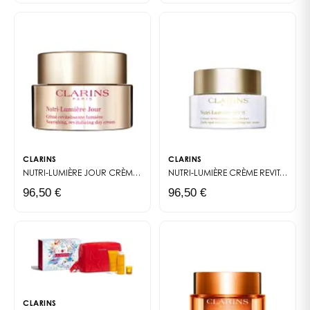
graças à sua cápsula aliviada em -32% do peso do
plástico.
Qual é o tipo de pele?
A loção tónica hidratante é adequada para peles
normais a secas
Sabia que?
O DOMAINE CLARINS: UM LABORATÓRIO A CÉU ABERTO
Um local único e preservado, encravado a 1400
metros de altitude no coração dos Alpes, onde as
CLARINS
CLARINS
plantas crescem ao ritmo das estações. Um
NUTRI-LUMIÈRE JOUR
CRÈME REVITALISANTE LUMIÈRE
NUTRI-LUMIÈRE CRÈME REVITALISANTE ANTI-TACHES SPF 15
verdadeiro santuário de pureza sem poluição do ar e
96,50 €
96,50 €
do solo, onde a Clarins elabora os seus próprios
extratos de plantas repletos de ativos: ingredientes
puros. Naturalmente eficazes.
MADE IN FRANCE***
***Fabricado em França
CLARINS