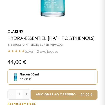
CLARINS
HYDRA-ESSENTIEL [HA²+ POLYPHENOLS]
BI-SÉRUM «ANTI-SEDE» SUPER-ATIVADO
5.0
/5 |
2 avaliações
44,00
€
Flacon 30 ml
44,00
€
−
+
—
44,00
€
1
ADICIONAR AO CARRINHO
Apenas 2 em stock.