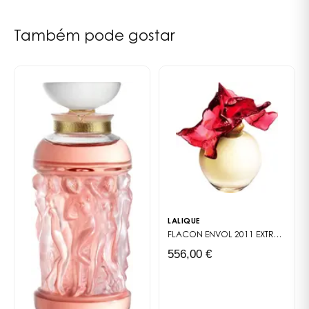
Loucos».
Frequentemente figurativos, os flacons permitem aos
Também pode gostar
Mestres Vidreiros da Cristallerie Lalique proezas na
realização e no acabamento, trabalhando curvas e
detalhes esculpidos. Estes flacons de exceção são
fabricados nas oficinas da cristallerie Lalique, em
Wingen-sur-Moder, por Mestres Vidreiros que figuram
entre os Melhores Artesãos de França.
Para este primeiro perfume masculino da maison
Lalique, a fragrância Fresca, Amadeirada e Âmbar é
intemporal e encarna a elegância. Uma composição
olfativa que alia a frescura e a surpresa da saída ao
chique e ao conforto das notas de fundo. A ligação
LALIQUE
entre o topo e o fundo é feita pelo acorde
FLACON ENVOL 2011
EXTRAIT DE PARFUM
transparente floral-amadeirado.
556,00 €
Notas: Bergamota, Tangerina de Itália, Toranja,
Lavanda dos Alpes, Rosemary, Jasmim, Íris, Cedro da
Virgínia, Âmbar, Patchouli da Indonésia, Sândalo das