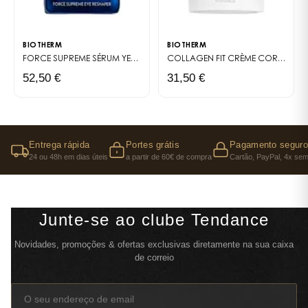
BIOTHERM
BIOTHERM
FORCE SUPREME
SÉRUM YEUX ANTI-ÂGE POUR HOMME
COLLAGEN FIT
CRÈME CORPS HYDRATANTE ET RAFFERMISSANTE
52,50 €
31,50 €
Entrega rápida
Portes grátis
Pagamento seguro
24 ou 48h em dias úteis
a partir de 60€ de compra
Cartão, PayPal, 4x sem
Junte-se ao clube Tendance
Novidades, promoções & ofertas exclusivas diretamente na sua caixa
de correio