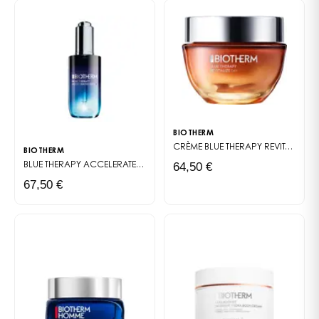
BIOTHERM
CRÈME BLUE THERAPY REVITALIZE DAY
BIOTHERM
64,50 €
BLUE THERAPY ACCELERATED
SÉRUM RÉPARATEUR ANTI-ÂGE
67,50 €