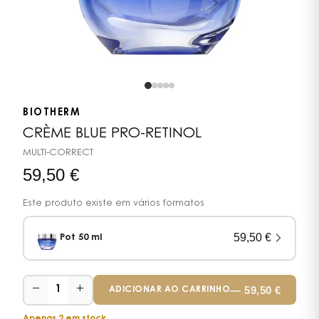
BIOTHERM
CRÈME BLUE PRO-RETINOL
MULTI-CORRECT
59,50
€
Este produto existe em vários formatos
59,50
€
Pot 50 ml
−
+
—
59,50
€
1
ADICIONAR AO CARRINHO
Apenas 2 em stock.