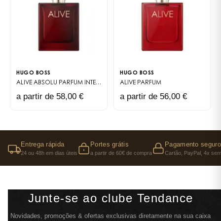
HUGO BOSS
HUGO BOSS
ALIVE ABSOLU
PARFUM INTENSE
ALIVE
PARFUM
a partir de 58,00 €
a partir de 56,00 €
Entrega rápida
Portes grátis
Pagamento seguro
24 ou 48h em dias úteis
a partir de 60€ de compra
Cartão, PayPal, 4x sem
Junte-se ao clube Tendance
Novidades, promoções & ofertas exclusivas diretamente na sua caixa