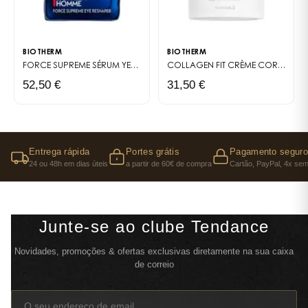
BIOTHERM
BIOTHERM
FORCE SUPREME
SÉRUM YEUX ANTI-ÂGE POUR HOMME
COLLAGEN FIT
CRÈME CORPS HYDRATANTE ET RAFFERMISSANTE
52,50 €
31,50 €
Entrega rápida
Portes grátis
Pagamento seguro
24 ou 48h em dias úteis
a partir de 60€ de compra
Cartão, PayPal, 4x sem
Junte-se ao clube Tendance
Novidades, promoções & ofertas exclusivas diretamente na sua caixa
de correio