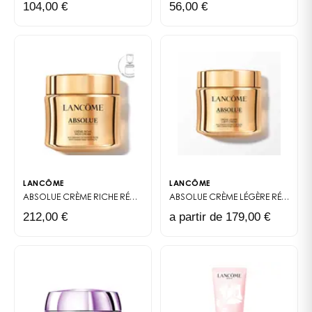
104,00 €
56,00 €
acalma a pele
PARA QUEM?
Testado sob controlo oftalmológico, Bi-Facil Clean &
Care é adequado para olhos sensíveis e para
utilizadores de lentes de contacto.
TEXTURA
Textura bifásica não pegajosa com acabamento não
oleoso.
Lancôme a marca francesa da felicidade desde 1935.
LANCÔME
LANCÔME
GOOD FOR YOU*
ABSOLUE CRÈME RICHE
RÉGÉNÉRANTE
ABSOLUE
CRÈME LÉGÈRE RÉGÉNÉRATRICE
Fórmulas compostas por um mínimo de 90% de
212,00 €
a partir de 179,00 €
ingredientes de origem natural
GOOD FOR A BETTER PLANET**
Embalagens eco-concebidas e/ou aprovisionamento
responsável dos ingredientes
*Bom para si