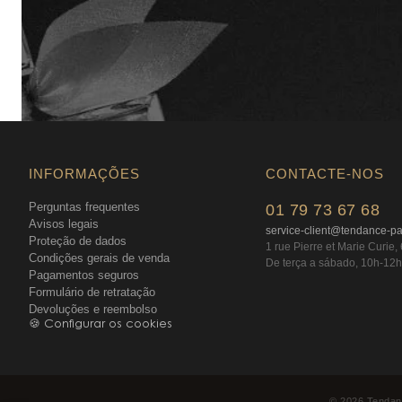
INFORMAÇÕES
CONTACTE-NOS
Perguntas frequentes
01 79 73 67 68
Avisos legais
service-client@tendance-p
Proteção de dados
1 rue Pierre et Marie Curie
Condições gerais de venda
De terça a sábado, 10h-12h
Pagamentos seguros
Formulário de retratação
Devoluções e reembolso
🍪 Configurar os cookies
©
2026
Tendan