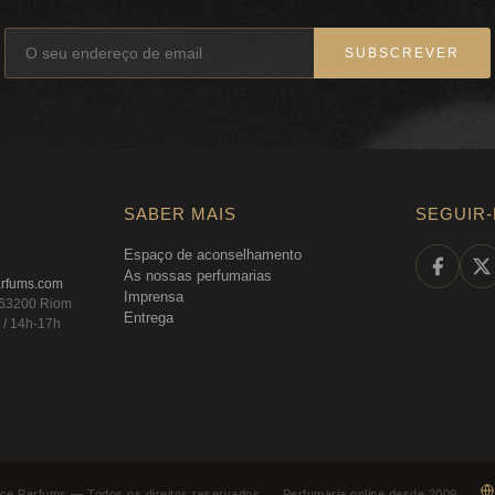
SUBSCREVER
SABER MAIS
SEGUIR
Espaço de aconselhamento
As nossas perfumarias
arfums.com
Imprensa
, 63200 Riom
Entrega
 / 14h-17h
ce Parfums —
Todos os direitos reservados
·
Perfumaria online desde 2009
·