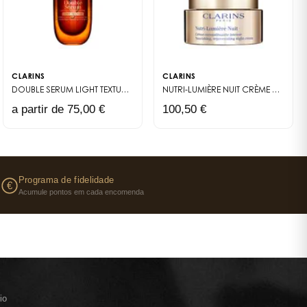
CLARINS
CLARINS
DOUBLE SERUM LIGHT TEXTURE
SÉRUM ANTI-ÂGE TEXTURE LÉGÈRE
NUTRI-LUMIÈRE NUIT
CRÈME RECONSTITUANTE INTENSE
a partir de 75,00 €
100,50 €
s
Programa de fidelidade
€
Acumule pontos em cada encomenda
io