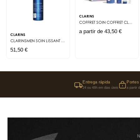
CLARINS
COFFRET SOIN
COFFRET CLARINSMEN
a partir de 43,50 €
CLARINS
CLARINSMEN
SOIN LISSANT RIDES FERMETÉ
51,50 €
Entrega rápida
Portes 
24 ou 48h em dias úteis
a partir
N