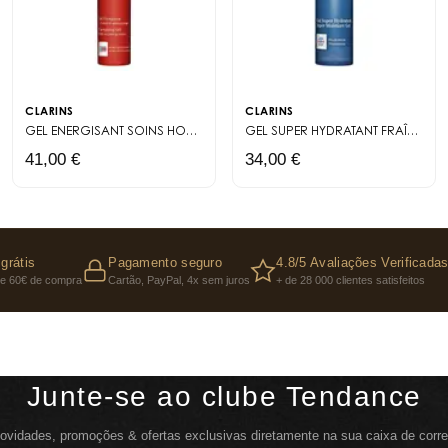
CLARINS
CLARINS
GEL ENERGISANT
SOINS HOMME
GEL SUPER HYDRATANT
FRAÎCHEUR
41,00 €
34,00 €
grátis
Pagamento seguro
4.8/5 Avaliações Verificada
 de 60€ de compra
Cartão, PayPal, 4x sem juros
+ de 28 000 clientes satisfeitos
Junte-se ao clube Tendance
ovidades, promoções & ofertas exclusivas diretamente na sua caixa de corre