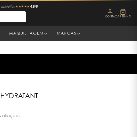
4.8/5
satisfeitos
★★★★★
CONTA
CARRINHO
MAQUILHAGEM
MARCAS
 HYDRATANT
valiações