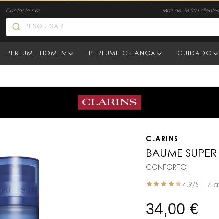
Contacte-nos
Mais de 28 000 clientes 
PERFUME HOMEM
PERFUME CRIANÇA
CUIDADO
CLARINS
BAUME SUPER
CONFORTO
4.9
/5 |
7 a
34,00
€