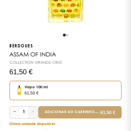
BERDOUES
ASSAM OF INDIA
COLLECTION GRANDS CRUS
61,50
€
Vapo 100 ml
61,50
€
−
+
—
61,50
€
1
ADICIONAR AO CARRINHO
Última unidade disponível.