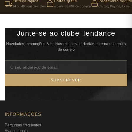
Entrega rápida
Portes grátis
Pagamento seguro
24 ou 48h em dias úteis
a partir de 60€ de compra
Cartão, PayPal, 4x sem
Junte-se ao clube Tendance
Novidades, promoções & ofertas exclusivas diretamente na sua caixa
de correio
SUBSCREVER
INFORMAÇÕES
Perguntas frequentes
Avisos legais