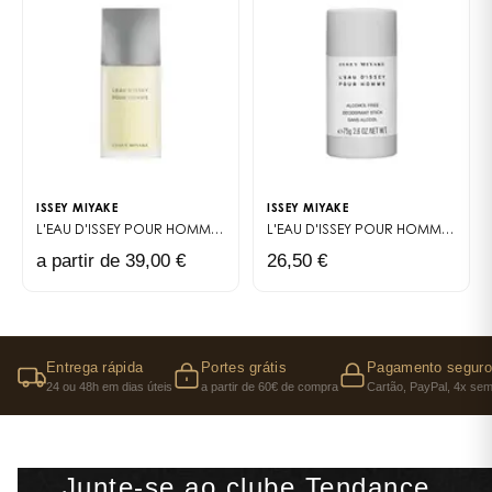
ISSEY MIYAKE
ISSEY MIYAKE
L'EAU D'ISSEY POUR HOMME
EAU DE TOILETTE
L'EAU D'ISSEY POUR HOMME DÉODORANT STICK
a partir de 39,00 €
26,50 €
Entrega rápida
Portes grátis
Pagamento seguro
24 ou 48h em dias úteis
a partir de 60€ de compra
Cartão, PayPal, 4x sem
Junte-se ao clube Tendance