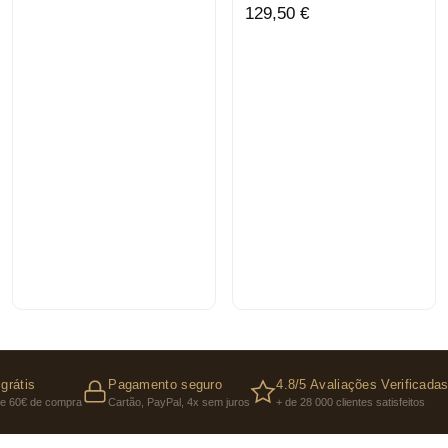
129,50 €
grátis
Pagamento seguro
4.8/5 Avaliações Verificada
 de 60€ de compra
Cartão, PayPal, 4x sem juros
+ de 28 000 clientes satisfeitos