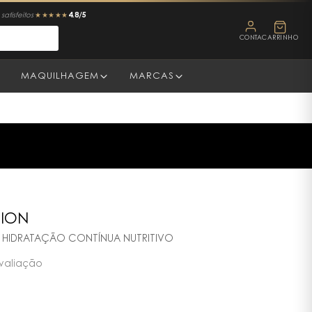
4.8/5
satisfeitos
★★★★★
CONTA
CARRINHO
MAQUILHAGEM
MARCAS
TION
HIDRATAÇÃO CONTÍNUA NUTRITIVO
valiação