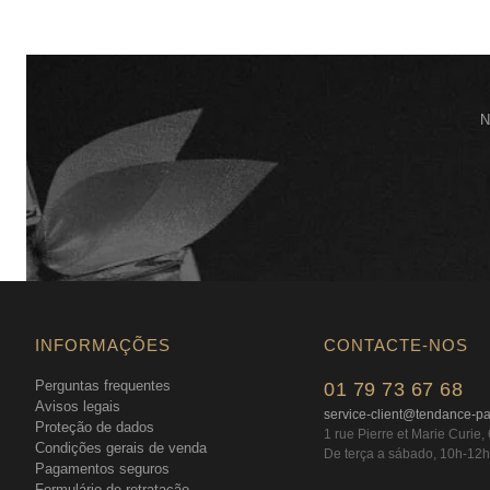
N
INFORMAÇÕES
CONTACTE-NOS
Perguntas frequentes
01 79 73 67 68
Avisos legais
service-client@tendance-p
Proteção de dados
1 rue Pierre et Marie Curie
Condições gerais de venda
De terça a sábado, 10h-12h
Pagamentos seguros
Formulário de retratação