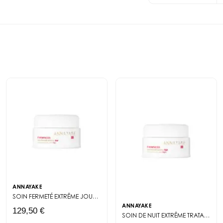
(MICROCRYSTALLINE 
OL, LACTIC ACID, C
DIISOSTEARATE, CAPR
(CAROB) GUM, CITRI
ACID, GLUCOSE, CARR
METHYLPROPIONAL, H
COUMARIN, ISOEUGEN
ANNAYAKE
SOIN FERMETÉ EXTRÊME JOUR
CREME DE DIA REAFIRMANTE 50 ML FORMU
ANNAYAKE
129,50 €
SOIN DE NUIT EXTRÊME
TRATAMENTO DE NOITE DE ALTA TECNOLOGIA: FIRMEZA E LUMINOSIDADE DURANTE O PICO DE REGENERAÇÃO CELULAR.