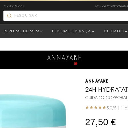
Contacte-nos
Mais de 28 000 clientes 
PERFUME HOMEM
PERFUME CRIANÇA
CUIDADO
ANNAYAKE
24H HYDRATA
CUIDADO CORPORAL 
5.0
/5 |
1 a
27,50
€