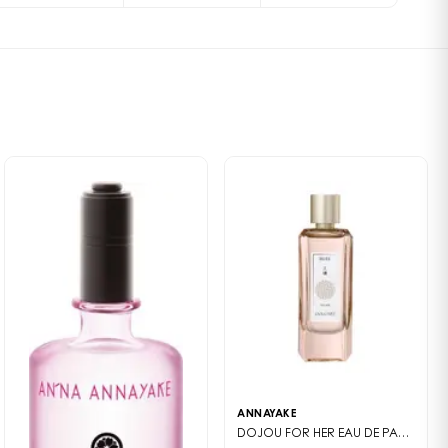
WAX), SODIUM CITRATE, TETRASODIUM EDTA, O-CYMEN-5-
HLORHEXIDINE DIGLUCONATE, POLYGLYCERYL-3
YLYL GLYCOL, ETHYLHEXYLGLYCERIN, CERATONIA SILIQUA
C ACID, PUNICA GRANATUM FRUIT EXTRACT, ASCORBIC
AGEENAN, BENZYL SALICYLATE, BUTYLPHENYL
EXYL CINNAMAL, ALPHA-ISOMETHYL IONONE, LINALOOL,
OL, EUGENOL, BENZYL BENZOATE.
LADO PARA MELHORAR A FIRMEZA, A ELASTICIDADE E O BRILHO DA PELE M
ANNAYAKE
DOJOU FOR HER
EAU DE PARFUM FEMININA DA COLEÇÃO GODAÏ, HOMENAGEM À TERRA — FLORAL, AПОВEDADO E AMADEIRADO.