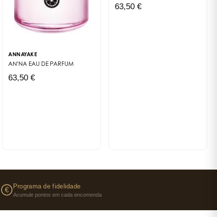
63,50 €
ANNAYAKE
AN'NA
EAU DE PARFUM
63,50 €
s
Programa de fidelidade
€
Acumule pontos em cada encomenda