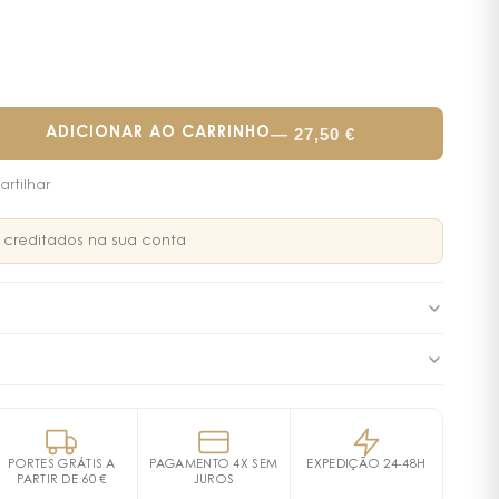
—
27,50
€
ADICIONAR AO CARRINHO
artilhar
creditados na sua conta
as, este creme nutritivo enriquecido com ácido
ata intensamente a pele. Mais suave, ela recupera
FINUM LIQUIDUM (MINERAL OIL), GLYCERIN,DIMETHICONE,
PARAFFIN, SORBITAN STEARATE, CETYL ALCOHOL, PEG-100
 à noite em todo o corpo com amplas massagens
THANOL, CETEARETH-20, PARFUM (FRAGRANCE), CAMELLIA
es.
PORTES GRÁTIS A
PAGAMENTO 4X SEM
EXPEDIÇÃO 24-48H
 CHLORPHENESIN, XANTHAN GUM, CERA MICROCRISTALLINA
PARTIR DE 60 €
JUROS