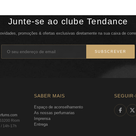
Junte-se ao clube Tendance
ovidades, promoções & ofertas exclusivas diretamente na sua caixa de corre
SUBSCREVER
SABER MAIS
SEGUIR
Espaço de aconselhamento
As nossas perfumarias
arfums.com
Imprensa
, 63200 Riom
Entrega
 / 14h-17h