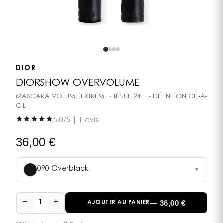
DIOR
DIORSHOW OVERVOLUME
MASCARA VOLUME EXTRÊME - TENUE 24 H - DÉFINITION CIL-À-
CIL
5.0
/5 |
1 avis
36,00
€
090 Overblack
▼
−
+
—
36,00
€
1
AJOUTER AU PANIER